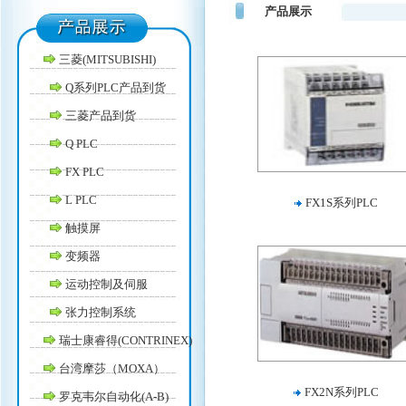
产品展示
三菱(MITSUBISHI)
Q系列PLC产品到货
三菱产品到货
Q PLC
FX PLC
L PLC
FX1S系列PLC
触摸屏
变频器
运动控制及伺服
张力控制系统
瑞士康睿得(CONTRINEX)
台湾摩莎（MOXA）
FX2N系列PLC
罗克韦尔自动化(A-B)