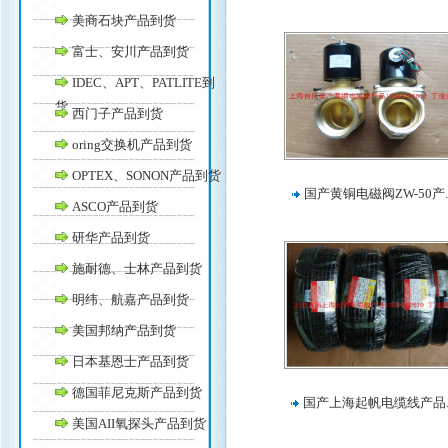
美商石块产品到货
富士、安川产品到货
IDEC、APT、PATLITE到
货
西门子产品到货
oring交换机产品到货
OPTEX、SONON产品到货
国产黄铜电磁阀ZW-50产.
ASCO产品到货
研华产品到货
施耐德、士林产品到货
明纬、航嘉产品到货
美国邦纳产品到货
日本基恩士产品到货
德国菲尼克斯产品到货
国产上海起帆电缆线产品.
美国AII氧探头产品到货