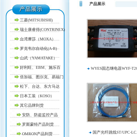
产品展示
三菱(MITSUBISHI)
瑞士康睿得(CONTRINEX)
台湾摩莎（MOXA）
罗克韦尔自动化(A-B)
山武（YAMATAKE）
好利旺、EBM、施乐百
WYES固态继电器WYF-T20
倍加福、图尔克、易福门
松下、台达、东方马达
日本工装（KOSO）
其它品牌到货
安防、防盗监控产品
罗斯蒙特产品到货
国产光纤跳线ST/UPC-LC.
OMRON产品到货