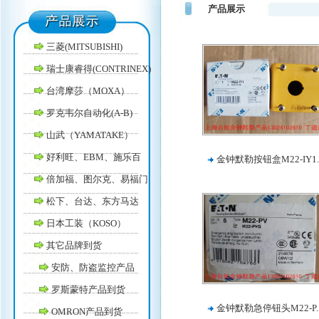
产品展示
三菱(MITSUBISHI)
瑞士康睿得(CONTRINEX)
台湾摩莎（MOXA）
罗克韦尔自动化(A-B)
山武（YAMATAKE）
好利旺、EBM、施乐百
金钟默勒按钮盒M22-IY1.
倍加福、图尔克、易福门
松下、台达、东方马达
日本工装（KOSO）
其它品牌到货
安防、防盗监控产品
罗斯蒙特产品到货
金钟默勒急停钮头M22-P.
OMRON产品到货